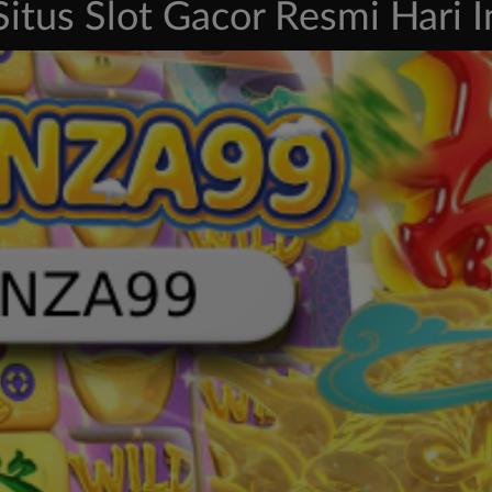
us Slot Gacor Resmi Hari I