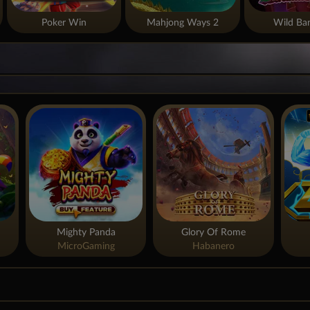
Poker Win
Mahjong Ways 2
Wild Ba
Mighty Panda
Glory Of Rome
MicroGaming
Habanero