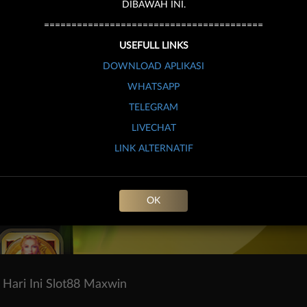
DIBAWAH INI.
DAN KA
========================================
USEFULL LINKS
DOWNLOAD APLIKASI
Nikmati performa terbaik, B
WHATSAPP
Apps! Tersedia dalam Androi
TELEGRAM
Bonanza99 App
LIVECHAT
LINK ALTERNATIF
OK
*Pindai kode QR untuk Unduh
Andro
Hari Ini Slot88 Maxwin