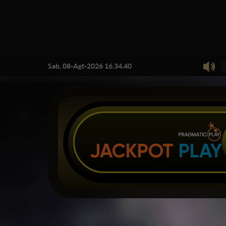
Sab, 08-Agt-2026 16.34.40
i 30-Sep-2026 15.00.00. Selama waktu ini, PP Virtual Sports permainan tidak akan 
JACKPOT
PLAY