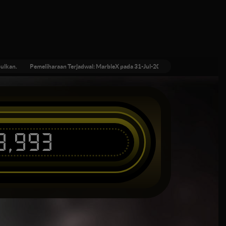
meliharaan Terjadwal: MarbleX pada 31-Jul-2026 dari 00.00.00 sampai 31-Jul-2027 
0,003