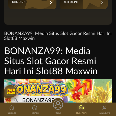
KLIK DISINI
KLIK DISINI
BONANZA99: Media Situs Slot Gacor Resmi Hari Ini
Slot88 Maxwin
BONANZA99: Media
Situs Slot Gacor Resmi
Hari Ini Slot88 Maxwin
Beranda
Promosi
Masuk
Hub. Kami
Akun Saya