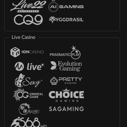
Live Casino