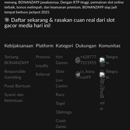
menang, BONANZA99 jawabannya. Dengan RTP tinggi, permainan slot online
terbaik, bonus melimpah, dan keamanan premium, BONANZA99 siap jadi
tempat berburu jackpot 2025.
🎯 Daftar sekarang & rasakan cuan real dari slot
gacor media hari ini!
Kebijaksanaan
Platform
Kategori
Dukungan
Komunitas
Tentang
Promosi
Hot
+628777
Telegra
BONANZA99
Games
7215955
m
Loyalty
Responsible
Slots
cs_bona
Telegra
Referral
Gambling
nza99
m
Live
Pusat Bantuan
Casino
Syarat dan
Race
Ketentuan
Togel
Olahraga
Crash
Game