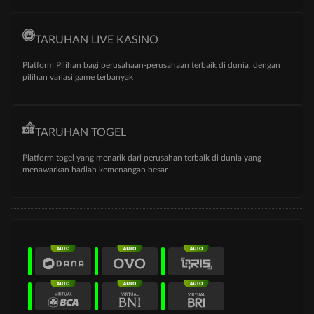
TARUHAN LIVE KASINO
Platform Pilihan bagi perusahaan-perusahaan terbaik di dunia, dengan
pilihan variasi game terbanyak
TARUHAN TOGEL
Platform togel yang menarik dari perusahan terbaik di dunia yang
menawarkan hadiah kemenangan besar