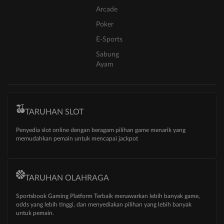
Arcade
Poker
E-Sports
Sabung
Ayam
TARUHAN SLOT
Penyedia slot online dengan beragam pilihan game menarik yang
memudahkan pemain untuk mencapai jackpot
TARUHAN OLAHRAGA
Sportsbook Gaming Platform Terbaik menawarkan lebih banyak game,
odds yang lebih tinggi, dan menyediakan pilihan yang lebih banyak
untuk pemain.