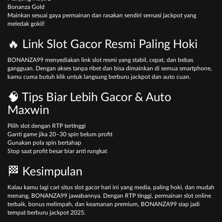
Bonanza Gold
Mainkan sesuai gaya permainan dan rasakan sendiri sensasi jackpot yang
meledak gokil!
🔥 Link Slot Gacor Resmi Paling Hoki
BONANZA99 menyediakan link slot resmi yang stabil, cepat, dan bebas
gangguan. Dengan akses tanpa ribet dan bisa dimainkan di semua smartphone,
kamu cuma butuh klik untuk langsung berburu jackpot dan auto cuan.
🧠 Tips Biar Lebih Gacor & Auto
Maxwin
Pilih slot dengan RTP tertinggi
Ganti game jika 20–30 spin belum profit
Gunakan pola spin bertahap
Stop saat profit besar biar anti rungkat
🏁 Kesimpulan
Kalau kamu lagi cari situs slot gacor hari ini yang media, paling hoki, dan mudah
menang, BONANZA99 jawabannya. Dengan RTP tinggi, permainan slot online
terbaik, bonus melimpah, dan keamanan premium, BONANZA99 siap jadi
tempat berburu jackpot 2025.