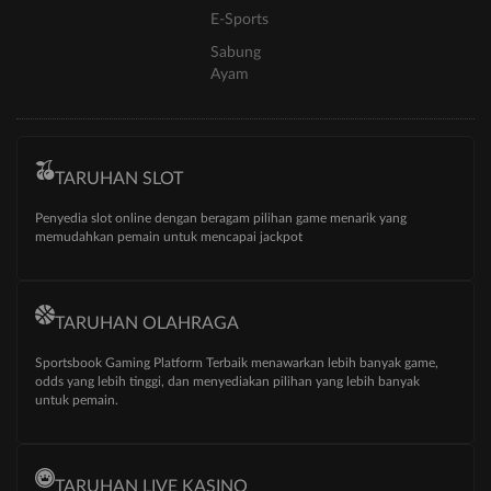
E-Sports
Sabung
Ayam
TARUHAN SLOT
Penyedia slot online dengan beragam pilihan game menarik yang
memudahkan pemain untuk mencapai jackpot
TARUHAN OLAHRAGA
Sportsbook Gaming Platform Terbaik menawarkan lebih banyak game,
odds yang lebih tinggi, dan menyediakan pilihan yang lebih banyak
untuk pemain.
TARUHAN LIVE KASINO