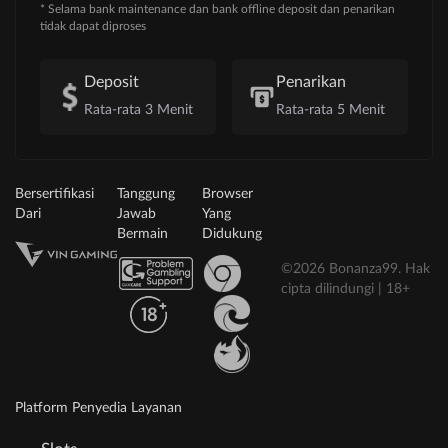
* Selama bank maintenance dan bank offline deposit dan penarikan
tidak dapat diproses
Deposit
Penarikan
Rata-rata 3 Menit
Rata-rata 5 Menit
Bersertifikasi
Tanggung
Browser
Dari
Jawab
Yang
Bermain
Didukung
©2026 Bonanza99. Hak
cipta dilindungi | 18+
Platform Penyedia Layanan