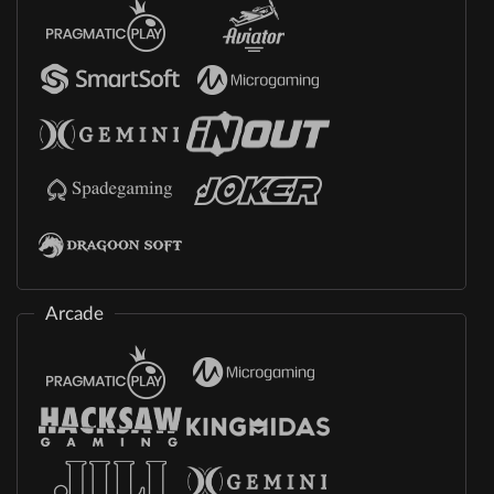
Arcade