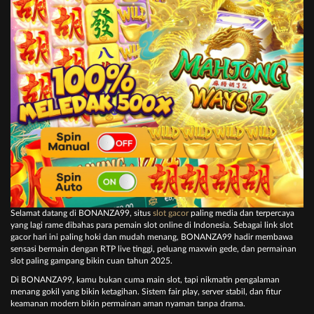
Selamat datang di BONANZA99, situs
slot gacor
paling media dan terpercaya
yang lagi rame dibahas para pemain slot online di Indonesia. Sebagai link slot
gacor hari ini paling hoki dan mudah menang, BONANZA99 hadir membawa
sensasi bermain dengan RTP live tinggi, peluang maxwin gede, dan permainan
slot paling gampang bikin cuan tahun 2025.
Di BONANZA99, kamu bukan cuma main slot, tapi nikmatin pengalaman
menang gokil yang bikin ketagihan. Sistem fair play, server stabil, dan fitur
keamanan modern bikin permainan aman nyaman tanpa drama.