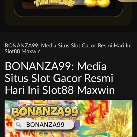
BONANZA99: Media Situs Slot Gacor Resmi Hari Ini
Slot88 Maxwin
BONANZA99: Media
Situs Slot Gacor Resmi
Hari Ini Slot88 Maxwin