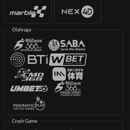
Olahraga
Crash Game