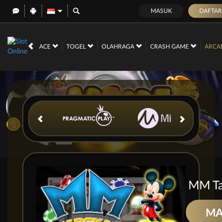
MASUK
DAFTAR
 CASINO
RACE
TOGEL
OLAHRAGA
CRASH GAME
ARCA
MM Ta
MA