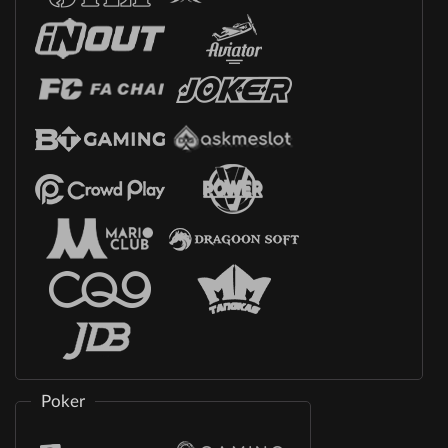
Poker