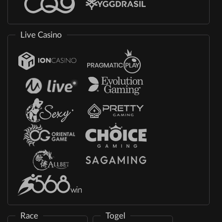
Live Casino
Race
Togel