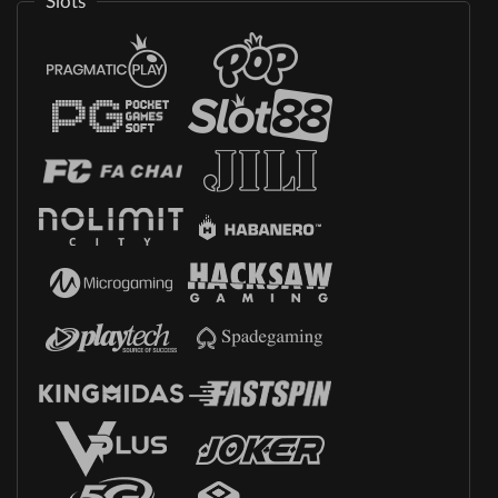
Slots