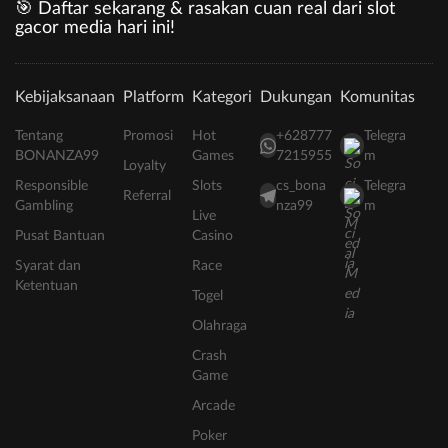
🎯 Daftar sekarang & rasakan cuan real dari slot
gacor media hari ini!
Kebijaksanaan
Platform
Kategori
Dukungan
Komunitas
Tentang
Promosi
Hot
+628777
Telegra
BONANZA99
Games
7215955
m
Loyalty
Responsible
Slots
cs_bona
Telegra
Referral
Gambling
nza99
m
Live
Pusat Bantuan
Casino
Syarat dan
Race
Ketentuan
Togel
Olahraga
Crash
Game
Arcade
Poker