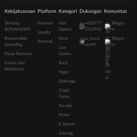
Kebijaksanaan
Platform
Kategori
Dukungan
Komunitas
Tentang
Promosi
Hot
+628777
Telegra
BONANZA99
Games
7215955
m
Loyalty
Responsible
Slots
cs_bona
Telegra
Referral
Gambling
nza99
m
Live
Pusat Bantuan
Casino
Syarat dan
Race
Ketentuan
Togel
Olahraga
Crash
Game
Arcade
Poker
E-Sports
Sabung