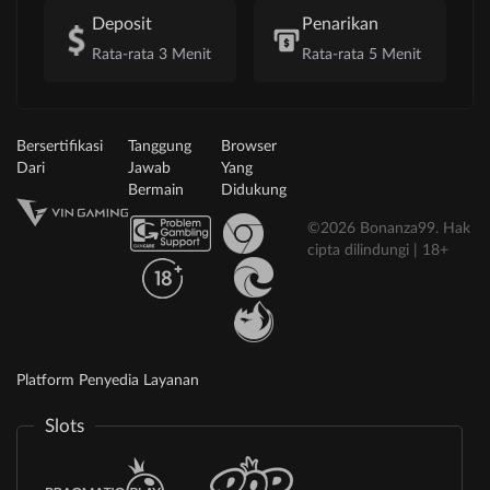
Deposit
Penarikan
Rata-rata 3 Menit
Rata-rata 5 Menit
Bersertifikasi
Tanggung
Browser
Dari
Jawab
Yang
Bermain
Didukung
©2026 Bonanza99. Hak
cipta dilindungi | 18+
Platform Penyedia Layanan
Slots