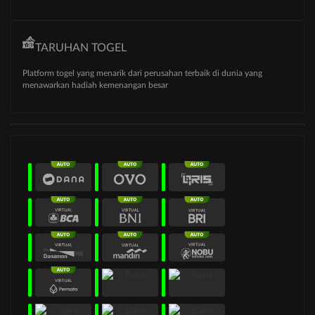
TARUHAN TOGEL
Platform togel yang menarik dari perusahan terbaik di dunia yang
menawarkan hadiah kemenangan besar