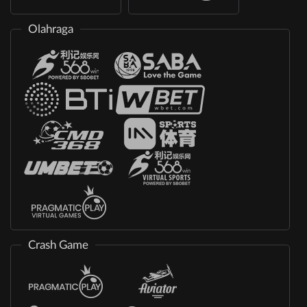
Olahraga
Crash Game