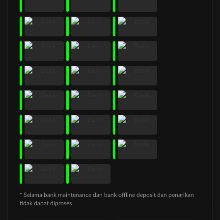
* Selama bank maintenance dan bank offline deposit dan penarikan
tidak dapat diproses