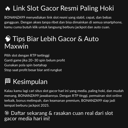
🔥 Link Slot Gacor Resmi Paling Hoki
BONANZA99 menyediakan link slot resmi yang stabil, cepat, dan bebas
gangguan. Dengan akses tanpa ribet dan bisa dimainkan di semua smartphone,
kamu cuma butuh klik untuk langsung berburu jackpot dan auto cuan.
🧠 Tips Biar Lebih Gacor & Auto
Maxwin
Pilih slot dengan RTP tertinggi
Ganti game jika 20–30 spin belum profit
Gunakan pola spin bertahap
Stop saat profit besar biar anti rungkat
🏁 Kesimpulan
Kalau kamu lagi cari situs slot gacor hari ini yang media, paling hoki, dan mudah
menang, BONANZA99 jawabannya. Dengan RTP tinggi, permainan slot online
terbaik, bonus melimpah, dan keamanan premium, BONANZA99 siap jadi
tempat berburu jackpot 2025.
🎯 Daftar sekarang & rasakan cuan real dari slot
gacor media hari ini!