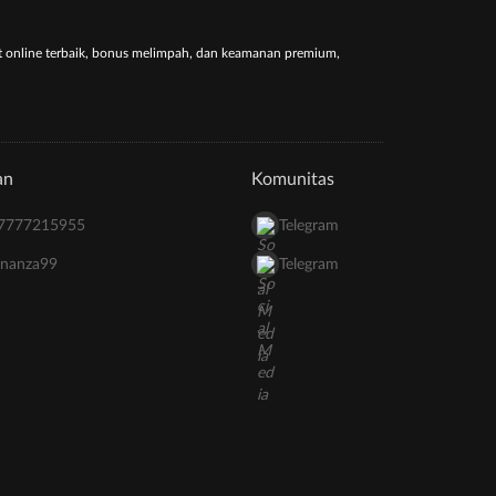
ot online terbaik, bonus melimpah, dan keamanan premium,
an
Komunitas
7777215955
Telegram
onanza99
Telegram