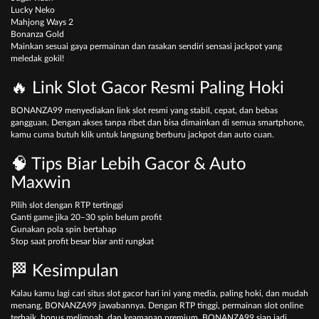
Lucky Neko
Mahjong Ways 2
Bonanza Gold
Mainkan sesuai gaya permainan dan rasakan sendiri sensasi jackpot yang
meledak gokil!
🔥 Link Slot Gacor Resmi Paling Hoki
BONANZA99 menyediakan link slot resmi yang stabil, cepat, dan bebas
gangguan. Dengan akses tanpa ribet dan bisa dimainkan di semua smartphone,
kamu cuma butuh klik untuk langsung berburu jackpot dan auto cuan.
🧠 Tips Biar Lebih Gacor & Auto
Maxwin
Pilih slot dengan RTP tertinggi
Ganti game jika 20–30 spin belum profit
Gunakan pola spin bertahap
Stop saat profit besar biar anti rungkat
🏁 Kesimpulan
Kalau kamu lagi cari situs slot gacor hari ini yang media, paling hoki, dan mudah
menang, BONANZA99 jawabannya. Dengan RTP tinggi, permainan slot online
terbaik, bonus melimpah, dan keamanan premium, BONANZA99 siap jadi