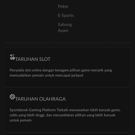
Poker
E-Sports
Sabung
Ayam
TARUHAN SLOT
Penyedia slot online dengan beragam pilihan game menarik yang
memudahkan pemain untuk mencapai jackpot
TARUHAN OLAHRAGA
Sportsbook Gaming Platform Terbaik menawarkan lebih banyak game,
odds yang lebih tinggi, dan menyediakan pilihan yang lebih banyak
untuk pemain.