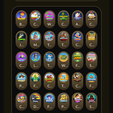
BalloniX
Chicken Road Ice
Wheel
Chicken vs Zombies
AVIA FLY 2
Chicken Road Bonus
Jumper
MegaBlock
Topo Mole
Twist San Quentin
Crash
Chicken Banana
Cryptos
Limbo
Twist X-mas
Wheel Out
Frog Jump
SugarDaddy
Pengu Sport
Frog Road
Chicken Shoot
Tower
Chicken Road Gold
Fish Road
Chicken Road Race
Diver
Fish Boom
Penalty Nations Cup
Chicken Road Vegas
Squid Gamebler