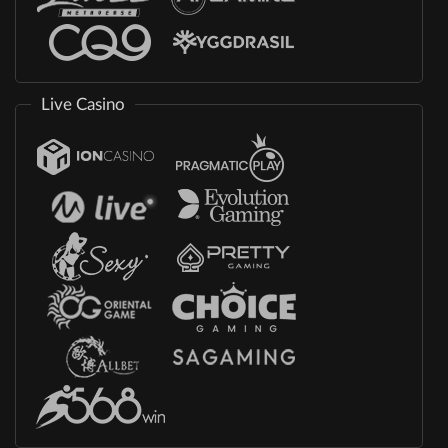
Live Casino