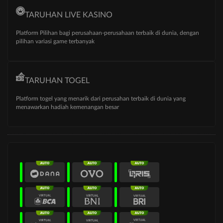
TARUHAN LIVE KASINO
Platform Pilihan bagi perusahaan-perusahaan terbaik di dunia, dengan
pilihan variasi game terbanyak
TARUHAN TOGEL
Platform togel yang menarik dari perusahan terbaik di dunia yang
menawarkan hadiah kemenangan besar