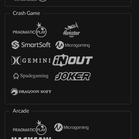
Crash Game
Arcade