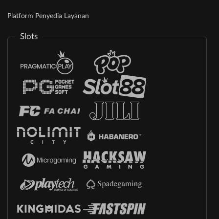
Platform Penyedia Layanan
Slots