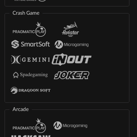
Crash Game
Arcade