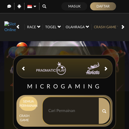
MASUK
DAFTAR
IVE CASINO
RACE
TOGEL
OLAHRAGA
CRASH GAME
A
MICROGAMING
SEMUA
PERMAINAN
CRASH
GAME