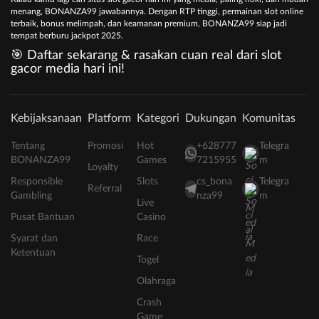
menang, BONANZA99 jawabannya. Dengan RTP tinggi, permainan slot online
terbaik, bonus melimpah, dan keamanan premium, BONANZA99 siap jadi
tempat berburu jackpot 2025.
🎯 Daftar sekarang & rasakan cuan real dari slot
gacor media hari ini!
Kebijaksanaan
Platform
Kategori
Dukungan
Komunitas
Tentang
Promosi
Hot
+628777
Telegra
BONANZA99
Games
7215955
m
Loyalty
Responsible
Slots
cs_bona
Telegra
Referral
Gambling
nza99
m
Live
Pusat Bantuan
Casino
Syarat dan
Race
Ketentuan
Togel
Olahraga
Crash
Game