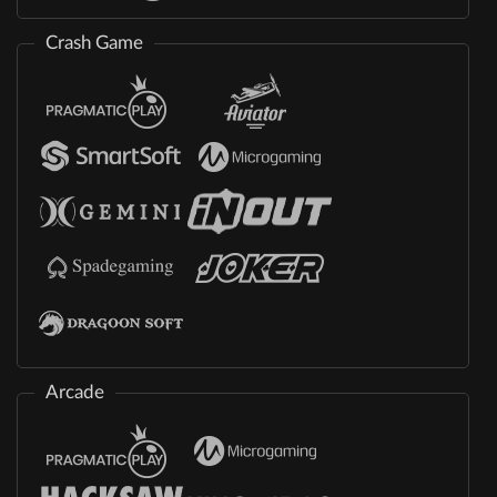
Crash Game
Arcade