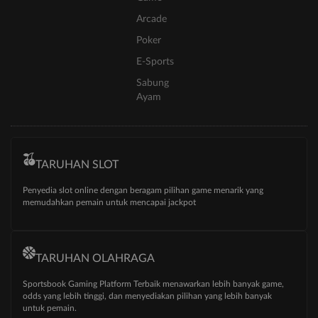
Arcade
Poker
E-Sports
Sabung
Ayam
TARUHAN SLOT
Penyedia slot online dengan beragam pilihan game menarik yang
memudahkan pemain untuk mencapai jackpot
TARUHAN OLAHRAGA
Sportsbook Gaming Platform Terbaik menawarkan lebih banyak game,
odds yang lebih tinggi, dan menyediakan pilihan yang lebih banyak
untuk pemain.