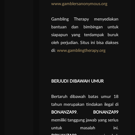
www.gamblersanonymous.org
Gambling Therapy menyediakan
bantuan dan bimbingan untuk
siapapun yang terdampak buruk
oleh perjudian. Situs ini bisa diakses
di:
www.gamblingtherapy.org
BERJUDI DIBAWAH UMUR
Bertaruh dibawah batas umur 18
tahun merupakan tindakan ilegal di
BONANZA99
.
BONANZA99
memiliki tanggung jawab yang serius
untuk masalah ini.