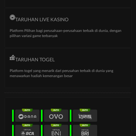
TARUHAN LIVE KASINO
Platform Pilihan bagi perusahaan-perusahaan terbaik di dunia, dengan
pilihan variasi game terbanyak
TARUHAN TOGEL
Platform togel yang menarik dari perusahan terbaik di dunia yang
menawarkan hadiah kemenangan besar