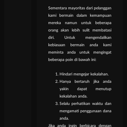
Sementara mayoritas dari pelanggan
kami bermain dalam kemampuan
mereka namun untuk beberapa
orang akan lebih sulit membatasi
diri. Untuk mengendalikan
kebiasaan bermain anda kami
meminta anda untuk mengingat
beberapa poin di bawah ini:
Hindari mengejar kekalahan.
Hanya bertaruh jika anda
yakin dapat menutup
kekalahan anda.
Selalu perhatikan waktu dan
mengamati penggunaan dana
anda.
Jika anda ingin berbicara dengan