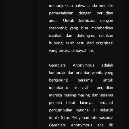
menunjukkan bahwa anda memiliki
permasalahan dengan perjudian
anda. Untuk berbicara dengan
seseorang yang bisa memberikan
nasihat dan dukungan, silahkan
hubungi salah satu dari organisasi
yang tertera di bawah ini.
Gamblers Anonymous adalah
kumpulan dari pria dan wanita yang
bergabung bersama untuk
membantu masalah perjudian
mereka masing-masing dan sesama
pemain berat lainnya. Terdapat
perkumpulan regional di seluruh
dunia. Situs Pelayanan internasional
Gamblers Anonymous ada di: