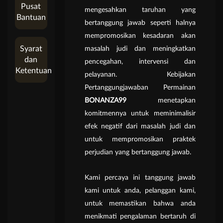
Pusat
mengesahkan taruhan yang
Bantuan
bertanggung jawab seperti halnya
mempromosikan kesadaran akan
Syarat
masalah judi dan meningkatkan
dan
pencegahan, intervensi dan
Ketentuan
pelayanan. Kebijakan
Pertanggungjawaban Permainan
BONANZA99
menetapkan
komitmennya untuk meminimalisir
efek negatif dari masalah judi dan
untuk mempromosikan praktek
perjudian yang bertanggung jawab.
Kami percaya ini tanggung jawab
kami untuk anda, pelanggan kami,
untuk memastikan bahwa anda
menikmati pengalaman bertaruh di