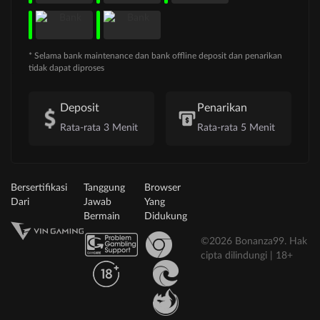
* Selama bank maintenance dan bank offline deposit dan penarikan
tidak dapat diproses
Deposit
Penarikan
Rata-rata 3 Menit
Rata-rata 5 Menit
Bersertifikasi
Tanggung
Browser
Dari
Jawab
Yang
Bermain
Didukung
©2026 Bonanza99. Hak
cipta dilindungi | 18+