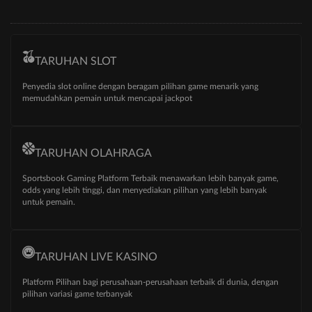
TARUHAN SLOT
Penyedia slot online dengan beragam pilihan game menarik yang
memudahkan pemain untuk mencapai jackpot
TARUHAN OLAHRAGA
Sportsbook Gaming Platform Terbaik menawarkan lebih banyak game,
odds yang lebih tinggi, dan menyediakan pilihan yang lebih banyak
untuk pemain.
TARUHAN LIVE KASINO
Platform Pilihan bagi perusahaan-perusahaan terbaik di dunia, dengan
pilihan variasi game terbanyak