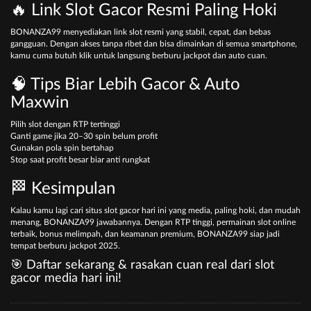
🔥 Link Slot Gacor Resmi Paling Hoki
BONANZA99 menyediakan link slot resmi yang stabil, cepat, dan bebas
gangguan. Dengan akses tanpa ribet dan bisa dimainkan di semua smartphone,
kamu cuma butuh klik untuk langsung berburu jackpot dan auto cuan.
🧠 Tips Biar Lebih Gacor & Auto
Maxwin
Pilih slot dengan RTP tertinggi
Ganti game jika 20–30 spin belum profit
Gunakan pola spin bertahap
Stop saat profit besar biar anti rungkat
🏁 Kesimpulan
Kalau kamu lagi cari situs slot gacor hari ini yang media, paling hoki, dan mudah
menang, BONANZA99 jawabannya. Dengan RTP tinggi, permainan slot online
terbaik, bonus melimpah, dan keamanan premium, BONANZA99 siap jadi
tempat berburu jackpot 2025.
🎯 Daftar sekarang & rasakan cuan real dari slot
gacor media hari ini!