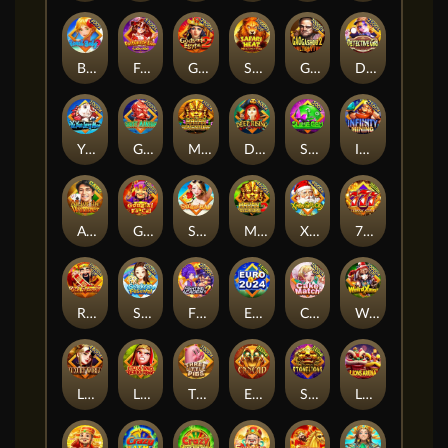
Beach Baby2
Fortunate Lion-Lucky Mix
Gods of Egypt2
SAFARI HEAT-MULTIPLY FUN
Gaogashou2 MULTIPLY FUN
Detective Girl
Yu Yue Long Men
Ghost Mansion
Mayan Adventure
Deep Rising
Slime Gem
Infinity Mining
All for the Winner
Gong Xi Fa Cai
Sugar Bar
Mayan Adventure2
X'mas Gift City
777-CLASSIC STYLE
Rich Fortune 2
Songkran Festival
Fighting Academy 2
EURO2024
CakeMatch
Weird Xmas
LUXURY WORLD
Little Red Riding Hood
Three Little Pigs
Ennead
Stonelions
Lion's area