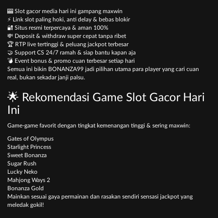
🎰 Slot gacor media hari ini gampang maxwin
⚡ Link slot paling hoki, anti delay & bebas blokir
🔐 Situs resmi terpercaya & aman 100%
💸 Deposit & withdraw super cepat tanpa ribet
🏆 RTP live tertinggi & peluang jackpot terbesar
🤝 Support CS 24/7 ramah & siap bantu kapan aja
💣 Event bonus & promo cuan terbesar setiap hari
Semua ini bikin BONANZA99 jadi pilihan utama para player yang cari cuan
real, bukan sekadar janji palsu.
🌟 Rekomendasi Game Slot Gacor Hari
Ini
Game-game favorit dengan tingkat kemenangan tinggi & sering maxwin:
Gates of Olympus
Starlight Princess
Sweet Bonanza
Sugar Rush
Lucky Neko
Mahjong Ways 2
Bonanza Gold
Mainkan sesuai gaya permainan dan rasakan sendiri sensasi jackpot yang
meledak gokil!