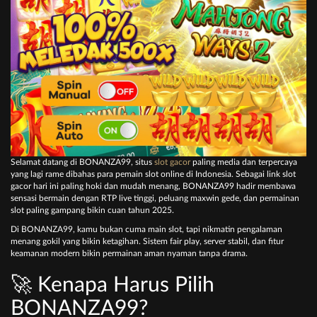
Selamat datang di BONANZA99, situs
slot gacor
paling media dan terpercaya
yang lagi rame dibahas para pemain slot online di Indonesia. Sebagai link slot
gacor hari ini paling hoki dan mudah menang, BONANZA99 hadir membawa
sensasi bermain dengan RTP live tinggi, peluang maxwin gede, dan permainan
slot paling gampang bikin cuan tahun 2025.
Di BONANZA99, kamu bukan cuma main slot, tapi nikmatin pengalaman
menang gokil yang bikin ketagihan. Sistem fair play, server stabil, dan fitur
keamanan modern bikin permainan aman nyaman tanpa drama.
🚀 Kenapa Harus Pilih
BONANZA99?