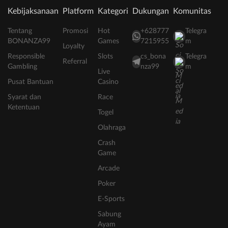
Kebijaksanaan
Platform
Kategori
Dukungan
Komunitas
Tentang
Promosi
Hot
+628777
Telegra
BONANZA99
Games
7215955
m
Loyalty
Responsible
Slots
cs_bona
Telegra
Referral
Gambling
nza99
m
Live
Pusat Bantuan
Casino
Syarat dan
Race
Ketentuan
Togel
Olahraga
Crash
Game
Arcade
Poker
E-Sports
Sabung
Ayam