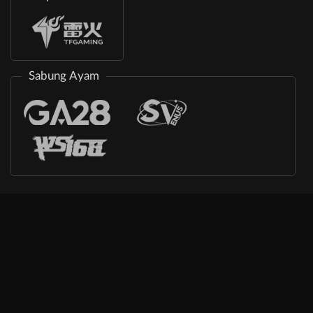
Sabung Ayam