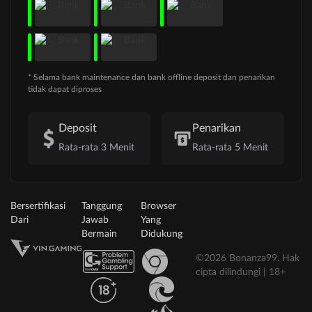
* Selama bank maintenance dan bank offline deposit dan penarikan
tidak dapat diproses
Deposit
Penarikan
Rata-rata 3 Menit
Rata-rata 5 Menit
Bersertifikasi
Tanggung
Browser
Dari
Jawab
Yang
Bermain
Didukung
©2026 Bonanza99. Hak
cipta dilindungi | 18+