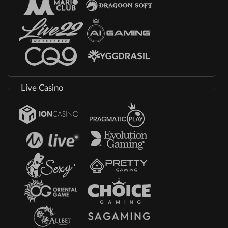
Live Casino