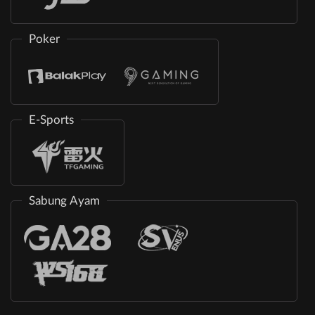
Poker
E-Sports
Sabung Ayam