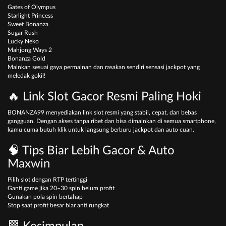
Gates of Olympus
Starlight Princess
Sweet Bonanza
Sugar Rush
Lucky Neko
Mahjong Ways 2
Bonanza Gold
Mainkan sesuai gaya permainan dan rasakan sendiri sensasi jackpot yang
meledak gokil!
🔥 Link Slot Gacor Resmi Paling Hoki
BONANZA99 menyediakan link slot resmi yang stabil, cepat, dan bebas
gangguan. Dengan akses tanpa ribet dan bisa dimainkan di semua smartphone,
kamu cuma butuh klik untuk langsung berburu jackpot dan auto cuan.
🧠 Tips Biar Lebih Gacor & Auto
Maxwin
Pilih slot dengan RTP tertinggi
Ganti game jika 20–30 spin belum profit
Gunakan pola spin bertahap
Stop saat profit besar biar anti rungkat