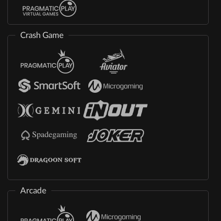
Crash Game
Arcade