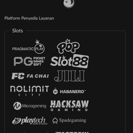
Platform Penyedia Layanan
Slots