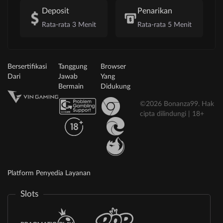
Deposit
Penarikan
Rata-rata 3 Menit
Rata-rata 5 Menit
Bersertifikasi
Tanggung
Browser
Dari
Jawab
Yang
Bermain
Didukung
©2026 Bonanza99. Hak
cipta dilindungi | 18+
Platform Penyedia Layanan
Slots