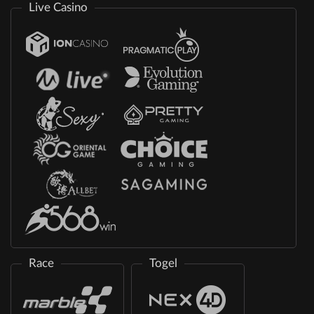
Live Casino
Race
Togel