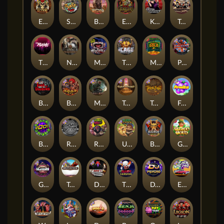
El Pasa Gunfight xNudge
Skate or Die
Buffalo Hunter
Evil Goblins xBomb
Karen Maneater
Tombstone No Mercy
The Rave
Nexus Tombstone RIP
Munchies
The Cage
Monkey's Gold xPays
Punk Rocker
Book Of Shadows
Barbarian Fury
Misery Mining
Tomb of Akhenaten
True kult
Fruits
Brick Snake 2000
Rock Bottom
Roadkill
Ugliest Catch
Bushido Way xNudge
Gaelic Gold
Gluttony
Tombstone
Devil's Crossroad
The Creepy Carnival
DJ Psycho
East Coast Vs West Coast