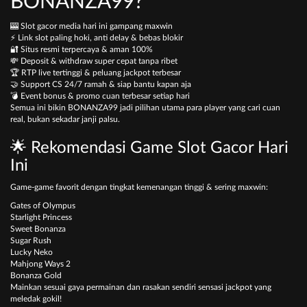
BONANZA99?
🎰 Slot gacor media hari ini gampang maxwin
⚡ Link slot paling hoki, anti delay & bebas blokir
🔐 Situs resmi terpercaya & aman 100%
💸 Deposit & withdraw super cepat tanpa ribet
🏆 RTP live tertinggi & peluang jackpot terbesar
🤝 Support CS 24/7 ramah & siap bantu kapan aja
💣 Event bonus & promo cuan terbesar setiap hari
Semua ini bikin BONANZA99 jadi pilihan utama para player yang cari cuan
real, bukan sekadar janji palsu.
🌟 Rekomendasi Game Slot Gacor Hari
Ini
Game-game favorit dengan tingkat kemenangan tinggi & sering maxwin:
Gates of Olympus
Starlight Princess
Sweet Bonanza
Sugar Rush
Lucky Neko
Mahjong Ways 2
Bonanza Gold
Mainkan sesuai gaya permainan dan rasakan sendiri sensasi jackpot yang
meledak gokil!