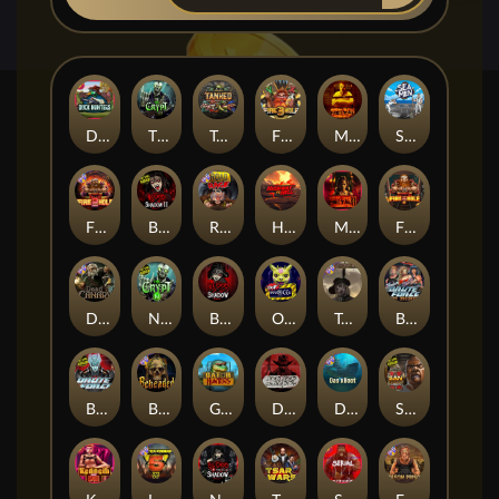
Duck Hunters
The Crypt
Tanked
Fire in the Hole 3
Mental
Seamen
Fire in the Hole 2
Blood & Shadow 2
Road Rage
Highway to Hell
Mental 2
Fire In The Hole xBomb
Dead Canary
Nexus The Crypt
Blood & Shadow
Outsourced
Tombstone RIP
Brute Force: Alien Onslaught
Brute Force
Beheaded
Gator Hunters
Dead, Dead, or Deader
Das xBoot
San Quentin 2: Death Row