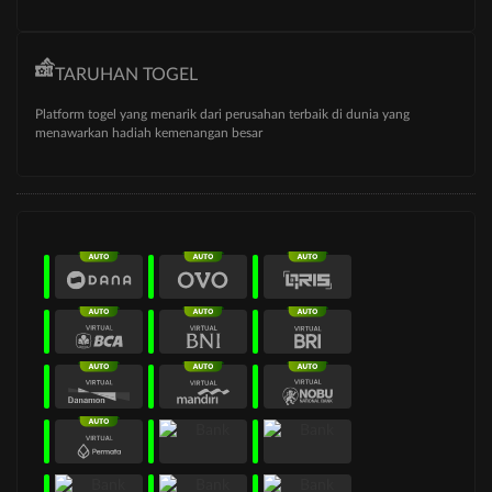
TARUHAN TOGEL
Platform togel yang menarik dari perusahan terbaik di dunia yang
menawarkan hadiah kemenangan besar