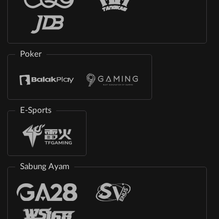
Poker
E-Sports
Sabung Ayam