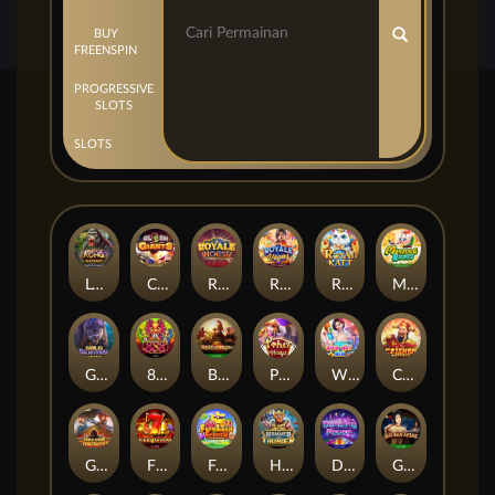
BUY
FREENSPIN
PROGRESSIVE
SLOTS
SLOTS
Legacy of Kong Maxways
Clash of the Giants
Royale House
Royale Vegas
Royal Katt
Mahjong Riches
Gold Panther Maxways
888
Brothers kingdom
Poker Ways
Wild Wet Win
Caishen
Gold Rush Cowboys
Fiery Sevens
Farmland Frenzy Maxways
Hammer of Thunder
Dancing Fever
Golden Lotus SE