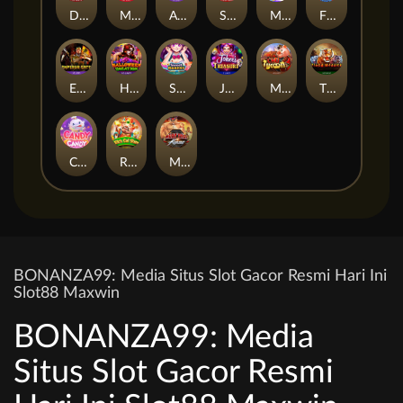
Dragon Wish
Money Mouse
Adventure Iceland
Santa Wild Drop
Moji Mania
Fiery Sevens Exclusive
Emperor Gate
Halloween Vacation
Sweet Bakery
Jokers Treasure
Mr Chu Tycoon
Tiger Warrior
Candy Candy
Rich Caishen
Muay Thai Fighter
BONANZA99: Media Situs Slot Gacor Resmi Hari Ini
Slot88 Maxwin
BONANZA99: Media
Situs Slot Gacor Resmi