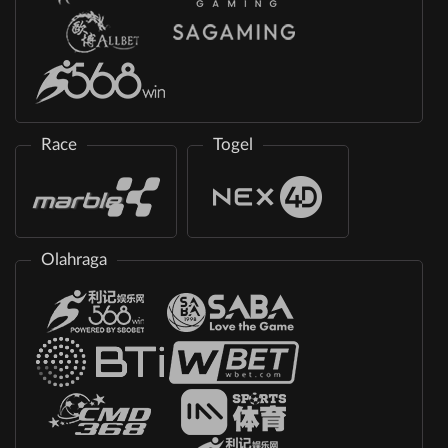
Race
Togel
Olahraga