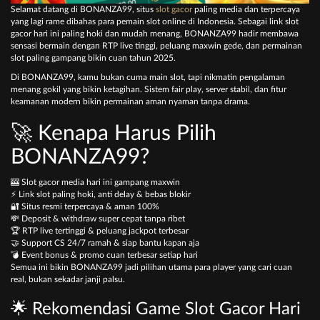
Selamat datang di BONANZA99, situs
slot gacor
paling media dan terpercaya
yang lagi rame dibahas para pemain slot online di Indonesia. Sebagai link slot
gacor hari ini paling hoki dan mudah menang, BONANZA99 hadir membawa
sensasi bermain dengan RTP live tinggi, peluang maxwin gede, dan permainan
slot paling gampang bikin cuan tahun 2025.
Di BONANZA99, kamu bukan cuma main slot, tapi nikmatin pengalaman
menang gokil yang bikin ketagihan. Sistem fair play, server stabil, dan fitur
keamanan modern bikin permainan aman nyaman tanpa drama.
🚀 Kenapa Harus Pilih
BONANZA99?
🎰 Slot gacor media hari ini gampang maxwin
⚡ Link slot paling hoki, anti delay & bebas blokir
🔐 Situs resmi terpercaya & aman 100%
💸 Deposit & withdraw super cepat tanpa ribet
🏆 RTP live tertinggi & peluang jackpot terbesar
🤝 Support CS 24/7 ramah & siap bantu kapan aja
💣 Event bonus & promo cuan terbesar setiap hari
Semua ini bikin BONANZA99 jadi pilihan utama para player yang cari cuan
real, bukan sekadar janji palsu.
🌟 Rekomendasi Game Slot Gacor Hari