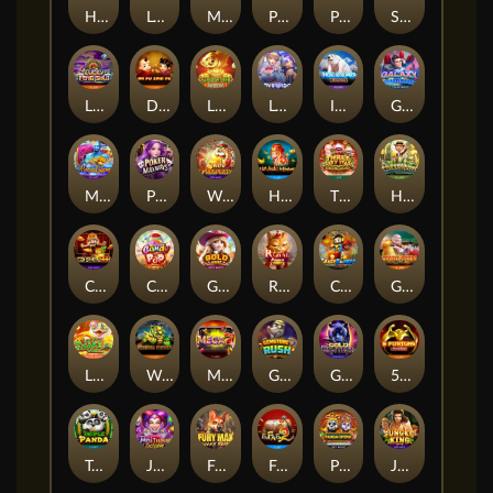
Hallo Win Party
Legacy of Ramakien
Mister Cashmore
Prosperity Gods
Pirates Gold Rush
Sexy Vegas
Lucky Feng Shui
Da Fu Xiao Fu
Lucky Koi Exclusive
Love Idol
Iceland SA
Galaxy Guardian
Magical Lamp
Poker Maxways
Wow Prosperity
Ho Yeah Monkey
Three Lucky Stars
Hugon Quest
Cai Shen 888
Candy Pop
Gold West
Royal Paws Maxways
Crazy Bomber
Great Stars
Lucky Snake Wheel
Wong Choy
Mega 7
Gemstone Rush
Gold Panther
5 Fortune SA
Triple Panda
Jokers Treasure Exclusive
Fury Max Lucky Road
FaFaFa2
Panda Opera
Jungle King