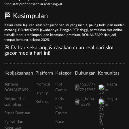
Stop saat profit besar biar anti rungkat
🏁 Kesimpulan
Kalau kamu lagi cari situs slot gacor hari ini yang media, paling hoki, dan mudah
menang, BONANZA99 jawabannya. Dengan RTP tinggi, permainan slot online
terbaik, bonus melimpah, dan keamanan premium, BONANZA99 siap jadi
tempat berburu jackpot 2025.
🎯 Daftar sekarang & rasakan cuan real dari slot
gacor media hari ini!
Kebijaksanaan
Platform
Kategori
Dukungan
Komunitas
Tentang
Promosi
Hot
+628777
Telegra
BONANZA99
Games
7215955
m
Loyalty
Responsible
Slots
cs_bona
Telegra
Referral
Gambling
nza99
m
Live
Pusat Bantuan
Casino
Syarat dan
Race
Ketentuan