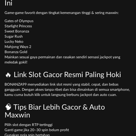
Ini
Game-game favorit dengan tingkat kemenangan tinggi & sering maxwin:
Gates of Olympus
Starlight Princess
Sweet Bonanza
Sugar Rush
Lucky Neko
Mahjong Ways 2
Bonanza Gold
Mainkan sesuai gaya permainan dan rasakan sendiri sensasi jackpot yang
meledak gokil!
🔥 Link Slot Gacor Resmi Paling Hoki
BONANZA99 menyediakan link slot resmi yang stabil, cepat, dan bebas
gangguan. Dengan akses tanpa ribet dan bisa dimainkan di semua smartphone,
kamu cuma butuh klik untuk langsung berburu jackpot dan auto cuan.
🧠 Tips Biar Lebih Gacor & Auto
Maxwin
Pilih slot dengan RTP tertinggi
Ganti game jika 20–30 spin belum profit
Gunakan pola spin bertahap